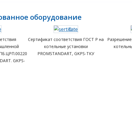
ованное оборудование
етствия
Сертификат соответствия ГОСТ Р на
Разрешение 
ышленной
котельные установки
котель
ПБ.ЦРП.00220
PROMSTANDART, GKPS-ТКУ
DART. GKPS-