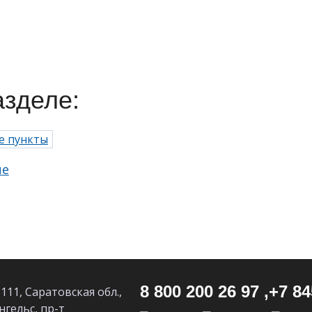
азделе:
ые
8 800 200 26 97 ,
+7 84
111, Саратовская обл.,
Энгельс, пр-т